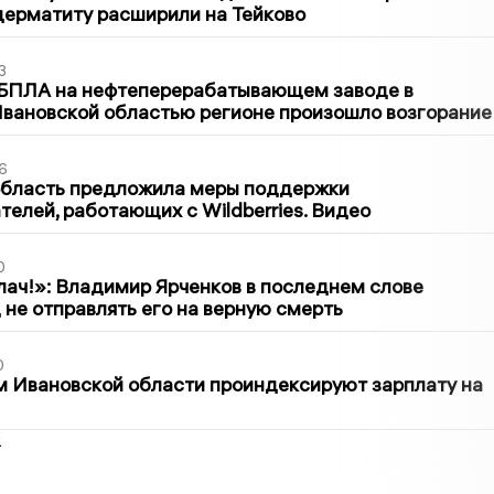
дерматиту расширили на Тейково
3
 БПЛА на нефтеперерабатывающем заводе в
вановской областью регионе произошло возгорание
6
область предложила меры поддержки
елей, работающих с Wildberries. Видео
0
лач!»: Владимир Ярченков в последнем слове
 не отправлять его на верную смерть
0
 Ивановской области проиндексируют зарплату на
2