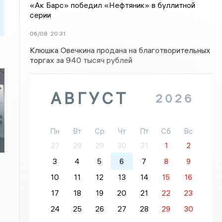
«Ак Барс» победил «Нефтяник» в буллитной
серии
06/08
20:31
Клюшка Овечкина продана на благотворительных
торгах за 940 тысяч рублей
АВГУСТ
2026
Пн
Вт
Ср
Чт
Пт
Сб
Вс
27
28
29
30
31
1
2
3
4
5
6
7
8
9
10
11
12
13
14
15
16
17
18
19
20
21
22
23
24
25
26
27
28
29
30