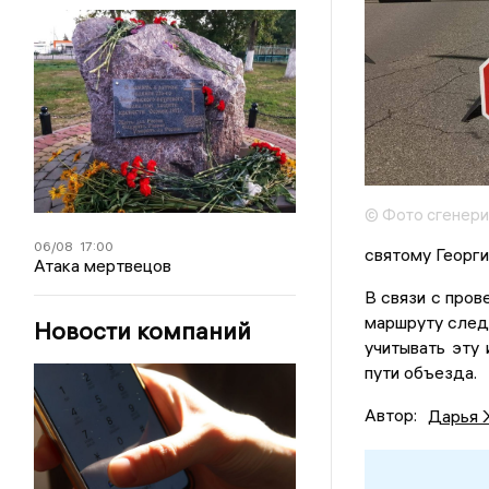
© Фото сгенери
06/08
17:00
святому Георг
Атака мертвецов
В связи с пров
маршруту следо
Новости компаний
учитывать эту
пути объезда.
Автор:
Дарья 