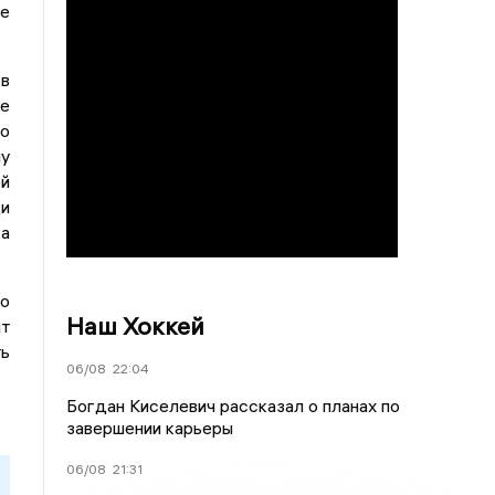
ое
 в
ие
о
му
ой
и
а
по
Наш Хоккей
ят
ть
06/08
22:04
Богдан Киселевич рассказал о планах по
завершении карьеры
06/08
21:31