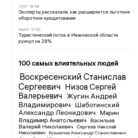
17/07
18:56
Эксперты рассказали, как расширяется льготное
оборотное кредитование
09/07
17:00
Туристический поток в Ивановской области
рухнул на 28%
100 самых влиятельных людей
Воскресенский Станислав
Сергеевич
Низов Сергей
Валерьевич
Жугин Андрей
Владимирович
Шаботинский
Александр Леонидович
Марин
Владимир Анатольевич
Васильев
Валерий Николаевич
Сергеев Николай
Николаевич
Кузьмичев Александр Станиславович