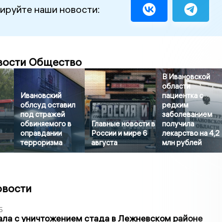
ируйте наши новости:
вости Общество
В Ивановской
области
Ивановский
пациентка с
облсуд оставил
редким
под стражей
заболеванием
обвиняемого в
Главные новости в
получила
оправдании
России и мире 6
лекарство на 4,2
терроризма
августа
млн рублей
овости
5
ла с уничтожением стада в Лежневском районе