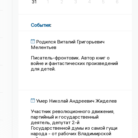
31
1
2
3
4
5
6
События
:
Родился Виталий Григорьевич
Мелентьев
Писатель-фронтовик. Автор книг о
войне и фантастических произведений
для детей.
Умер Николай Андреевич Жиделев
Участник революционного движения,
партийный и государственный
деятель, депутат 2-й
Государственной думы из самой гущи
народа - от рабочих Владимирской