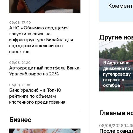
Коммент
06/08
17:40
АНО «Обнимаю сердцем»
запустила связь на
Другие но
инфраструктуре Билайна для
поддержки инклюзивных
проектов
В Авдотьино
05/08
21:26
Автокредитный портфель Банка
движение по
Уралсиб вырос на 23%
путепроводу
откроют в
05/08
11:05
октябре
Банк Уралсиб – в Топ-10
рейтинга по объемам
ипотечного кредитования
Главные н
Бизнес
06/08/2026 14:3
После сканда