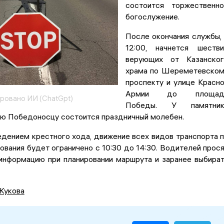
состоится торжественн
богослужение.
После окончания службы,
12:00, начнется шеств
верующих от Казанског
храма по Шереметевско
проспекту и улице Красн
Армии до площад
ровано ИИ (ChatGpt)
Победы. У памятник
ию Победоносцу состоится праздничный молебен.
едением крестного хода, движение всех видов транспорта 
вания будет ограничено с 10:30 до 14:30. Водителей прос
 информацию при планировании маршрута и заранее выбира
Жукова