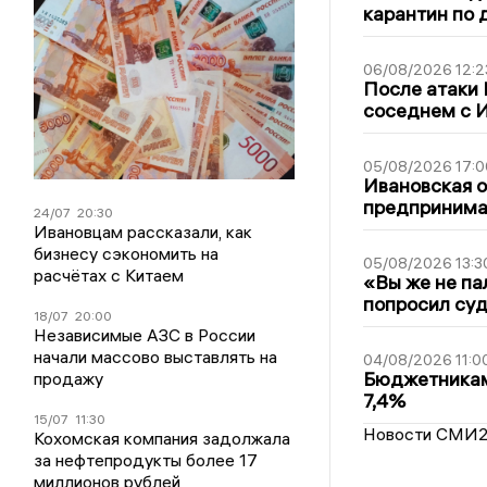
карантин по 
06/08/2026 12:2
После атаки
соседнем с И
05/08/2026 17:0
Ивановская 
предпринимат
24/07
20:30
Ивановцам рассказали, как
бизнесу сэкономить на
05/08/2026 13:3
расчётах с Китаем
«Вы же не па
попросил суд
18/07
20:00
Независимые АЗС в России
начали массово выставлять на
04/08/2026 11:0
Бюджетникам
продажу
7,4%
15/07
11:30
Новости СМИ
Кохомская компания задолжала
за нефтепродукты более 17
миллионов рублей