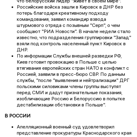
что белорусский лидер "живет в своем мире".
Российские войска зашли в Кировск в ДНР без
потерь благодаря креативному подходу
командования, заявил командир взвода
штурмового отряда с позывным "Серп", о чем
сообщают "РИА Новости". В начале недели стало
известно, что подразделения группировки "Запад"
взяли под контроль населенный пункт Кировск в
ДНР.
По информации Службы внешней разведки РФ,
Киев готовит провокацию в Польше с целью
втягивания европейских стран НАТО в конфликт с
Россией, заявили в пресс-бюро СВР. По данным
службы, "после "выявления и нейтрализации" ДРГ
польскими силовиками члены группы выступят
перед СМИ и дадут признательные показания,
изобличающие Россию и Белоруссию в попытке
дестабилизации обстановки в Польше".
В РОССИИ
Апелляционный военный суд удовлетворил
представление прокуратуры Краснодарского края