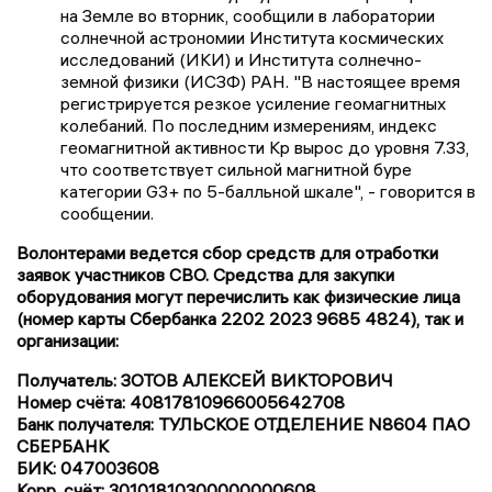
на Земле во вторник, сообщили в лаборатории
солнечной астрономии Института космических
исследований (ИКИ) и Института солнечно-
земной физики (ИСЗФ) РАН. "В настоящее время
регистрируется резкое усиление геомагнитных
колебаний. По последним измерениям, индекс
геомагнитной активности Kp вырос до уровня 7.33,
что соответствует сильной магнитной буре
категории G3+ по 5-балльной шкале", - говорится в
сообщении.
Волонтерами ведется сбор средств для отработки
заявок участников СВО. Средства для закупки
оборудования могут перечислить как физические лица
(номер карты Сбербанка 2202 2023 9685 4824), так и
организации:
Получатель: ЗОТОВ АЛЕКСЕЙ ВИКТОРОВИЧ
Номер счёта: 40817810966005642708
Банк получателя: ТУЛЬСКОЕ ОТДЕЛЕНИЕ N8604 ПАО
СБЕРБАНК
БИК: 047003608
Корр. счёт: 30101810300000000608