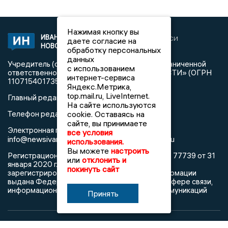
Нажимая кнопку вы
ИВАНОВСКИЕ
2020 © NEWSIVANOVO.RU | СИ
даете согласие на
НОВОСТИ
«Ивановские новости»
обработку персональных
данных
Учредитель (соучредители): Общество с ограниченной
с использованием
ответственностью «РЕГИОНАЛЬНЫЕ НОВОСТИ» (ОГРН
интернет-сервиса
1107154017354)
Яндекс.Метрика,
top.mail.ru, LiveInternet.
Главный редактор: Синева Ю.Д.
На сайте используются
cookie. Оставаясь на
Телефон редакции: 8 (4932) 34-60-32
сайте, вы принимаете
Электронная почта редакции:
все условия
info@newsivanovo.ru,
reklama@newsivanovo.ru
использования.
Вы можете
настроить
Регистрационный номер: серия ЭЛ № ФС 77 - 77739 от 31
или
отклонить и
января 2020 г. согласно выписке из реестра
покинуть сайт
зарегистрированных средств массовой информации
выдана Федеральной службой по надзору в сфере связи,
информационных технологий и массовых коммуникаций
Принять