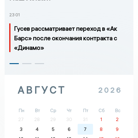
23:01
Гусев рассматривает переход в «Ак
Барс» после окончания контракта с
«Динамо»
АВГУСТ
2026
Пн
Вт
Ср
Чт
Пт
Сб
Вс
27
28
29
30
31
1
2
3
4
5
6
7
8
9