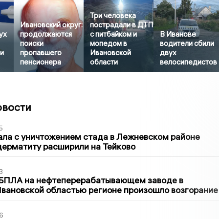
Три человека
Ивановский округ:
пострадали в ДТП
ух
продолжаются
с питбайком и
В Иванове
поиски
мопедом в
водители сбили
и
пропавшего
Ивановской
двух
пенсионера
области
велосипедистов
овости
5
ла с уничтожением стада в Лежневском районе
дерматиту расширили на Тейково
3
 БПЛА на нефтеперерабатывающем заводе в
вановской областью регионе произошло возгорание
6