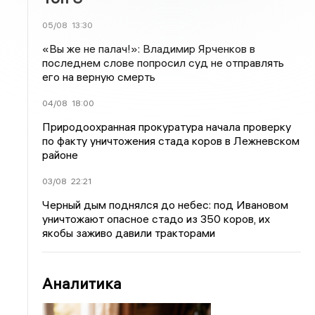
05/08
13:30
«Вы же не палач!»: Владимир Ярченков в
последнем слове попросил суд не отправлять
его на верную смерть
04/08
18:00
Природоохранная прокуратура начала проверку
по факту уничтожения стада коров в Лежневском
районе
03/08
22:21
Черный дым поднялся до небес: под Ивановом
уничтожают опасное стадо из 350 коров, их
якобы заживо давили тракторами
Аналитика