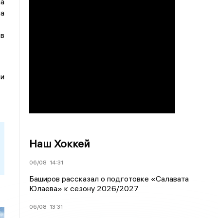
на
а
в
 и
Наш Хоккей
06/08
14:31
Баширов рассказал о подготовке «Салавата
Юлаева» к сезону 2026/2027
06/08
13:31