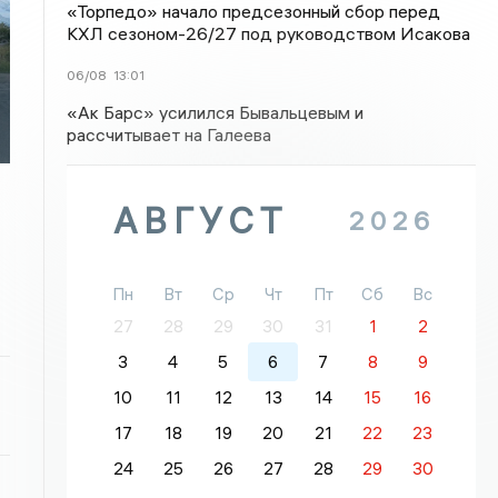
«Торпедо» начало предсезонный сбор перед
КХЛ сезоном-26/27 под руководством Исакова
06/08
13:01
«Ак Барс» усилился Бывальцевым и
рассчитывает на Галеева
АВГУСТ
2026
Пн
Вт
Ср
Чт
Пт
Сб
Вс
27
28
29
30
31
1
2
3
4
5
6
7
8
9
10
11
12
13
14
15
16
17
18
19
20
21
22
23
24
25
26
27
28
29
30