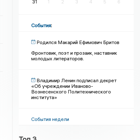
31
1
2
3
4
5
6
События
:
Родился Макарий Ефимович Бритов
Фронтовик, поэт и прозаик, наставник
молодых литераторов.
Владимир Ленин подписал декрет
«Об учреждении Иваново-
Вознесенского Политехнического
института»
События недели
Топ 3