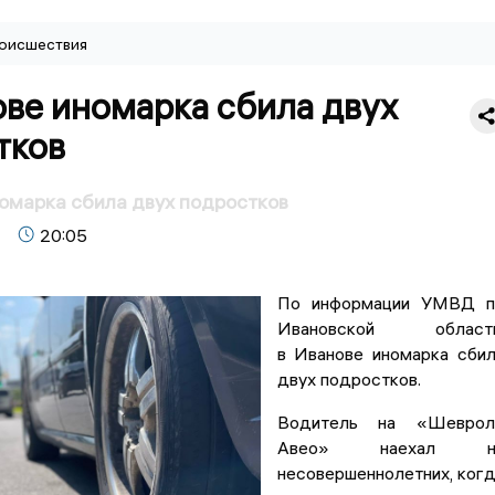
оисшествия
ове иномарка сбила двух
тков
омарка сбила двух подростков
20:05
По информации УМВД п
Ивановской области
в Иванове иномарка сби
двух подростков.
Водитель на «Шеврол
Авео» наехал н
несовершеннолетних, ког