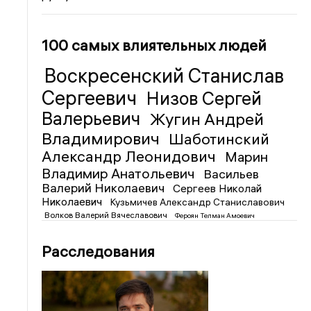
100 самых влиятельных людей
Воскресенский Станислав
Сергеевич
Низов Сергей
Валерьевич
Жугин Андрей
Владимирович
Шаботинский
Александр Леонидович
Марин
Владимир Анатольевич
Васильев
Валерий Николаевич
Сергеев Николай
Николаевич
Кузьмичев Александр Станиславович
Волков Валерий Вячеславович
Фероян Телман Амоевич
Расследования