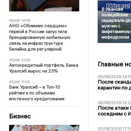
В Иванове
полицейские
задержали дв
06/08
14:35
АНО «Обнимаю сердцем»
мужчин с
первой в России запустила
амфетамином 
брендированную мобильную
мефедроном
связь на инфраструктуре
Билайна для регулярной
05/08
21:26
Главные н
Автокредитный портфель Банка
Уралсиб вырос на 23%
06/08/2026 14:3
После сканда
05/08
11:05
Банк Уралсиб – в Топ-10
карантин по 
рейтинга по объемам
ипотечного кредитования
06/08/2026 12:2
После атаки
соседнем с И
Бизнес
05/08/2026 17:0