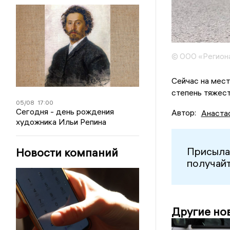
© ООО «Регион
Сейчас на мес
степень тяжес
05/08
17:00
Сегодня - день рождения
Автор:
Анаста
художника Ильи Репина
Присыла
Новости компаний
получайт
Другие но