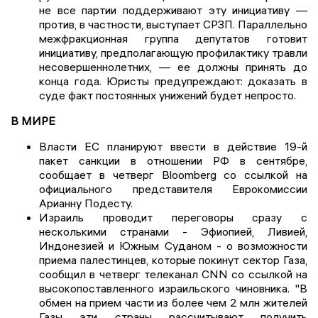
не все партии поддерживают эту инициативу —
против, в частности, выступает СРЗП. Параллельно
межфракционная группа депутатов готовит
инициативу, предполагающую профилактику травли
несовершеннолетних, — ее должны принять до
конца года. Юристы предупреждают: доказать в
суде факт постоянных унижений будет непросто.
В МИРЕ
Власти ЕС планируют ввести в действие 19-й
пакет санкции в отношении РФ в сентябре,
сообщает в четверг Bloomberg со ссылкой на
официального представителя Еврокомиссии
Арианну Подесту.
Израиль проводит переговоры сразу с
несколькими странами - Эфиопией, Ливией,
Индонезией и Южным Суданом - о возможности
приема палестинцев, которые покинут сектор Газа,
сообщил в четверг телеканал CNN со ссылкой на
высокопоставленного израильского чиновника. "В
обмен на прием части из более чем 2 млн жителей
Газы эти страны рассчитывают получить