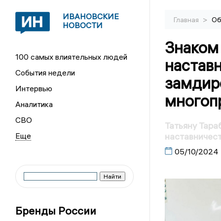
ИВАНОВСКИЕ
>
Главная
Об
НОВОСТИ
Знаком
100 самых влиятельных людей
настав
События недели
замдир
Интервью
многоп
Аналитика
СВО
Татьяну Тара
наставничес
05/10/2024
Бренды России