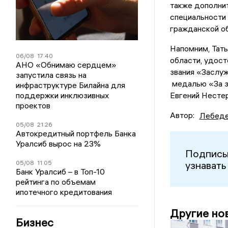
также дополни
специальности
гражданской о
Напомним, Тать
06/08
17:40
области, удост
АНО «Обнимаю сердцем»
звания «Заслу
запустила связь на
медалью «За з
инфраструктуре Билайна для
поддержки инклюзивных
Евгений Несте
проектов
Автор:
Лебеде
05/08
21:26
Автокредитный портфель Банка
Уралсиб вырос на 23%
Подписы
05/08
11:05
узнавать
Банк Уралсиб – в Топ-10
рейтинга по объемам
ипотечного кредитования
Другие но
Бизнес