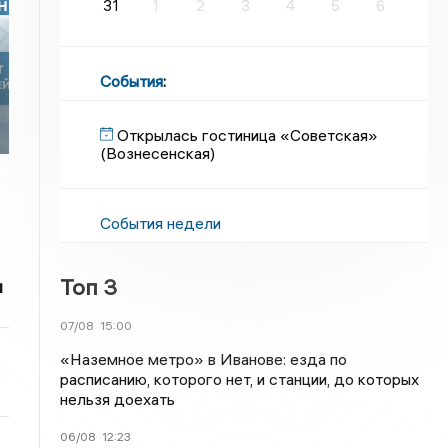
31
1
2
3
4
5
6
События
:
Открылась гостиница «Советская»
(Вознесенская)
События недели
Топ 3
и
07/08
15:00
«Наземное метро» в Иванове: езда по
расписанию, которого нет, и станции, до которых
нельзя доехать
06/08
12:23