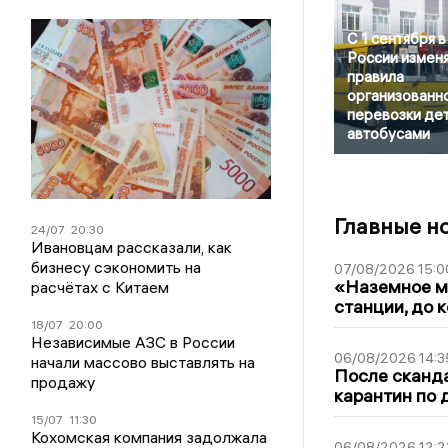
С 1 сентября в
России измен
правила
организованн
перевозки де
автобусами
Главные н
24/07
20:30
Ивановцам рассказали, как
бизнесу сэкономить на
07/08/2026 15:0
«Наземное ме
расчётах с Китаем
станции, до 
18/07
20:00
Независимые АЗС в России
06/08/2026 14:3
начали массово выставлять на
После сканда
продажу
карантин по 
15/07
11:30
Кохомская компания задолжала
06/08/2026 12:2