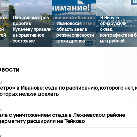
ятся
Пять километров
В Вичуге
дороги к
Ивановская
обнаружили
ой
Кулачёву привели
область ввела
склад
тей
в нормативное
режим опасности
контрафакта на 6
состояние
атаки дронов
млн рублей
овости
0
тро» в Иванове: езда по расписанию, которого нет, 
которых нельзя доехать
5
ла с уничтожением стада в Лежневском районе
дерматиту расширили на Тейково
3