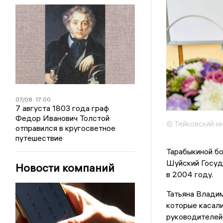
07/08
17:00
7 августа 1803 года граф
Федор Иванович Толстой
© Тейковский м
отправился в кругосветное
путешествие
Тарабыкиной бо
Шуйский Госуд
Новости компаний
в 2004 году.
Татьяна Владим
которые касали
руководителей 