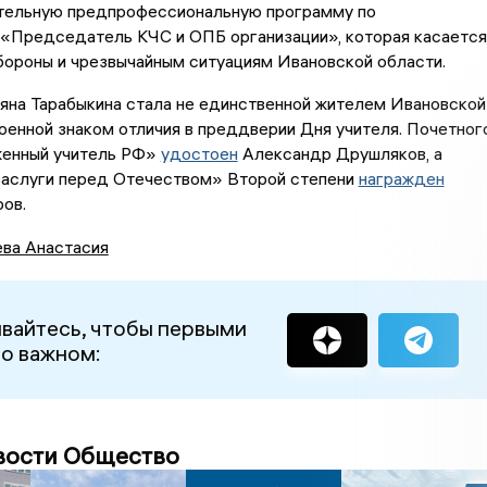
тельную предпрофессиональную программу по
 «Председатель КЧС и ОПБ организации», которая касается
бороны и чрезвычайным ситуациям Ивановской области.
яна Тарабыкина стала не единственной жителем Ивановской
оенной знаком отличия в преддверии Дня учителя. Почетног
женный учитель РФ»
удостоен
Александр Друшляков, а
аслуги перед Отечеством» Второй степени
награжден
ров.
ва Анастасия
вайтесь, чтобы первыми
 о важном:
вости Общество