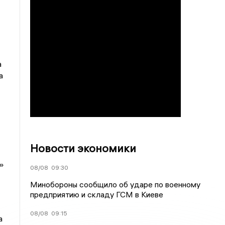
а
а
Новости экономики
»
08/08
09:30
Минобороны сообщило об ударе по военному
предприятию и складу ГСМ в Киеве
08/08
09:15
а