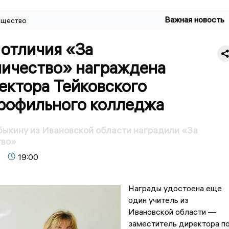
Важная новость
щество
 отличия «За
ничество» награждена
ектора Тейковского
рофильного колледжа
быкину из Ивановской области наградили «За
тво»
19:00
Награды удостоена еще
один учитель из
Ивановской области —
заместитель директора п