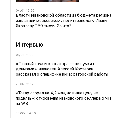
04/01
15:50
Власти Ивановской области из бюджета региона
заплатили московскому политтехнологу Ивану
Яковлеву 250 тысяч. За что?
Интервью
01/08
11:00
«Главный груз инкассатора — не сумки с
деньгами»: ивановец Алексей Костерин
рассказал о специфике инкассаторской работы
20/07
21:12
«Товар сгорел на 4,2 млн, но выше цену не
поднять»: откровения ивановского селлера о ЧП
на WB
30/05
09:00