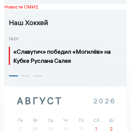
Новости СМИ2
Наш Хоккей
14:01
«Славутич» победил «Могилёв» на
Кубке Руслана Салея
АВГУСТ
2026
Пн
Вт
Ср
Чт
Пт
Сб
Вс
27
28
29
30
31
1
2