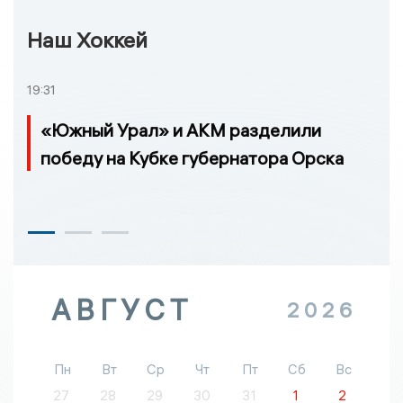
Наш Хоккей
19:31
«Южный Урал» и АКМ разделили
победу на Кубке губернатора Орска
АВГУСТ
2026
Пн
Вт
Ср
Чт
Пт
Сб
Вс
27
28
29
30
31
1
2