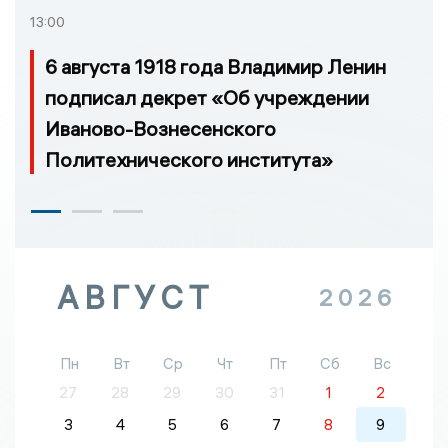
13:00
6 августа 1918 года Владимир Ленин
подписал декрет «Об учреждении
Иваново-Вознесенского
Политехнического института»
АВГУСТ
2026
Пн
Вт
Ср
Чт
Пт
Сб
Вс
27
28
29
30
31
1
2
3
4
5
6
7
8
9