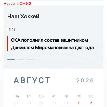
Новости СМИ2
Наш Хоккей
15:01
СКА пополнил состав защитником
Даниилом Миромановым на два года
АВГУСТ
2026
Пн
Вт
Ср
Чт
Пт
Сб
Вс
27
28
29
30
31
1
2