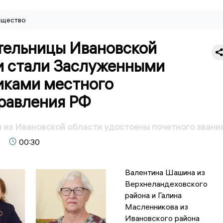
щество
тельницы Ивановской
и стали Заслуженными
иками местного
равления РФ
из Ивановской области удостоены почетного звани
00:30
Валентина Шашина из
Верхнеландеховского
района и Галина
Масленникова из
Ивановского района