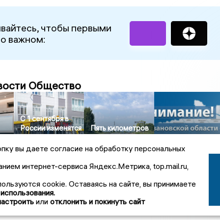
вайтесь, чтобы первыми
 о важном:
вости Общество
С 1 сентября в
России изменятся
Пять километров
правила
дороги к
Ивановская
организованной
Кулачёву привели
область ввела
пку вы даете согласие на обработку персональных
перевозки детей
в нормативное
режим опасност
автобусами
состояние
атаки дронов
анием интернет-сервиса Яндекс.Метрика, top.mail.ru,
пользуются cookie. Оставаясь на сайте, вы принимаете
 использования.
настроить
или
отклонить и покинуть сайт
овости