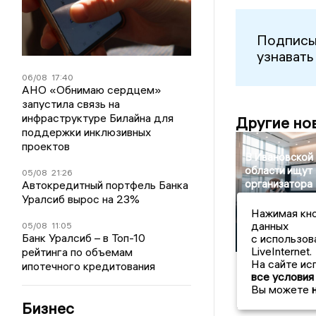
Подписы
узнавать
06/08
17:40
АНО «Обнимаю сердцем»
запустила связь на
инфраструктуре Билайна для
Другие но
поддержки инклюзивных
проектов
В Ивановской
области ищут
05/08
21:26
организатора
Автокредитный портфель Банка
полуфинала
Уралсиб вырос на 23%
конкурса
Нажимая кно
«Большая
данных
05/08
11:05
Банк Уралсиб – в Топ-10
перемена»
с использов
LiveInternet.
рейтинга по объемам
На сайте ис
ипотечного кредитования
все условия
Вы можете
Главные н
Бизнес