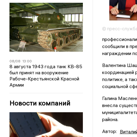
© пресс-служба
профессионализ
сообщили в пре
награждении п
08/08
13:00
Валентина Шаши
8 августа 1943 года танк КВ-85
координацией р
был принят на вооружение
Рабоче-Крестьянской Красной
политике, а та
Армии
социальной сф
Галина Масленн
Новости компаний
внесла сущест
муниципалитета
района.
Автор:
Витали