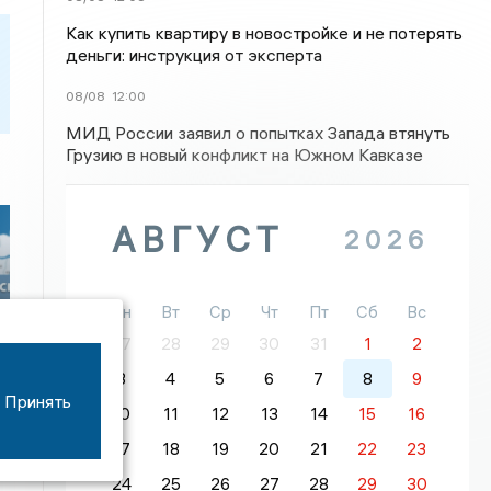
Как купить квартиру в новостройке и не потерять
деньги: инструкция от эксперта
08/08
12:00
МИД России заявил о попытках Запада втянуть
Грузию в новый конфликт на Южном Кавказе
АВГУСТ
2026
Пн
Вт
Ср
Чт
Пт
Сб
Вс
27
28
29
30
31
1
2
и
3
4
5
6
7
8
9
Принять
10
11
12
13
14
15
16
17
18
19
20
21
22
23
24
25
26
27
28
29
30