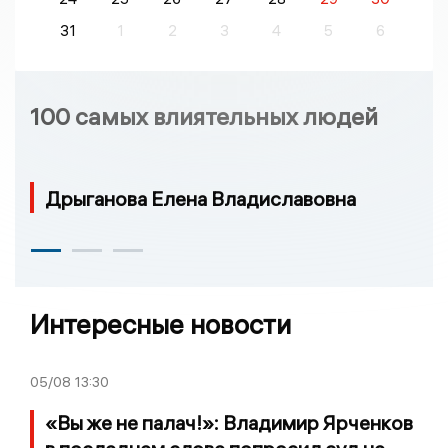
31
1
2
3
4
5
6
100 самых влиятельных людей
Дрыганова Елена Владиславовна
Интересные новости
05/08
13:30
«Вы же не палач!»: Владимир Ярченков