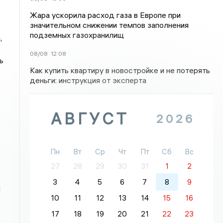
Жара ускорила расход газа в Европе при
значительном снижении темпов заполнения
подземных газохранилищ
,
08/08
12:08
ь
Как купить квартиру в новостройке и не потерять
деньги: инструкция от эксперта
АВГУСТ
2026
Пн
Вт
Ср
Чт
Пт
Сб
Вс
27
28
29
30
31
1
2
3
4
5
6
7
8
9
я
10
11
12
13
14
15
16
17
18
19
20
21
22
23