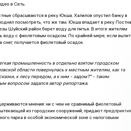
део в Сеть.
тные сбрасываются в реку Юкша. Халилов опустил банку в
 поднял посмотреть, что же там. Юкша впадает в реку Постна
 Тезы Шуйский район берет воду для питья. В итоге жителям
ь воду с фиолетовым осадком. По крайней мере, если вылит
на снег, получается фиолетовый осадок.
егкая промышленность в отдельно взятом городском
овской области повернулась к местным жителям, как та
сказки, к лесу передом, а к ним - задом?” - таким
ым вопросом задался автор репортажа.
ерживаются мнения: ни с чем не сравнимый фиолетовый
вытекающей из городских сооружений, придают предприяти
ного парка в особой экономической зоне с налоговыми