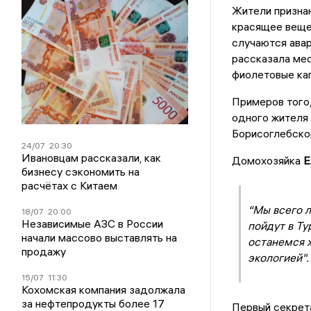
Жители признаю
красящее вещес
случаются авар
рассказала мес
фиолетовые ка
Примеров того, 
одного жителя 
Борисоглебской
24/07
20:30
Ивановцам рассказали, как
Домохозяйка
Е
бизнесу сэкономить на
расчётах с Китаем
“Мы всего л
18/07
20:00
Независимые АЗС в России
пойдут в Ту
начали массово выставлять на
останемся ж
продажу
экологией".
15/07
11:30
Кохомская компания задолжала
за нефтепродукты более 17
Первый секрет