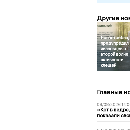
Другие но
Роспотребна
предупредил
ивановцев о
второй волне
активности
клещей
Главные н
08/08/2026 14:0
«Кот в ведре,
показали сво