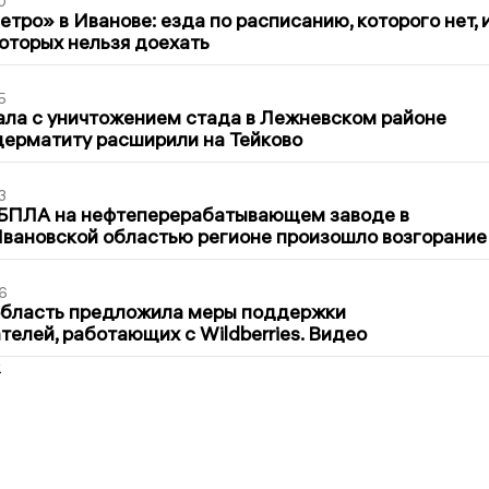
0
тро» в Иванове: езда по расписанию, которого нет, 
которых нельзя доехать
5
ла с уничтожением стада в Лежневском районе
дерматиту расширили на Тейково
3
 БПЛА на нефтеперерабатывающем заводе в
вановской областью регионе произошло возгорание
6
область предложила меры поддержки
елей, работающих с Wildberries. Видео
2