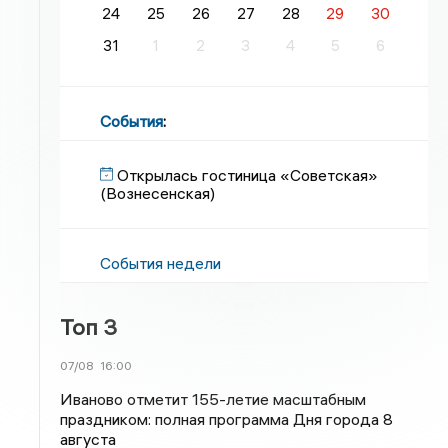
24
25
26
27
28
29
30
31
1
2
3
4
5
6
События
:
Открылась гостиница «Советская»
(Вознесенская)
События недели
Топ 3
07/08
16:00
Иваново отметит 155-летие масштабным
праздником: полная программа Дня города 8
августа