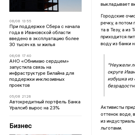
выкладывает ви
Городские очис
08/08
13:55
речку, а потом
При поддержке Сбера с начала
та в Тезу, а из
года в Ивановской области
приходится пит
введено в эксплуатацию более
воду из банки 
30 тысяч кв. м жилья
06/08
17:40
АНО «Обнимаю сердцем»
“Неужели л
запустила связь на
округе Иван
инфраструктуре Билайна для
избушка из 
поддержки инклюзивных
проектов
безрадостн
05/08
21:26
Автокредитный портфель Банка
Активисты прид
Уралсиб вырос на 23%
оттенок воде, 
из индустриаль
Бизнес
льготами.