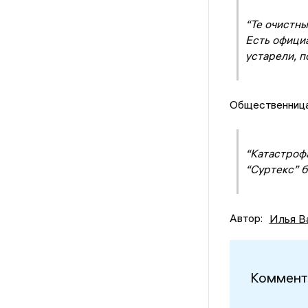
“Те очистны
Есть официа
устарели, п
Общественница
“Катастрофа
“Суртекс” б
Автор:
Илья В
Коммент