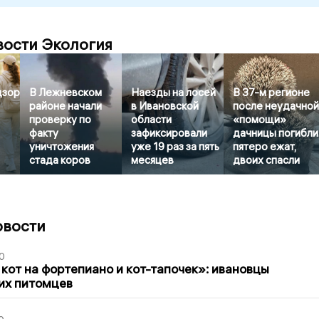
вости Экология
дзор
В Лежневском
Наезды на лосей
В 37-м регионе
районе начали
в Ивановской
после неудачно
проверку по
области
«помощи»
факту
зафиксировали
дачницы погибли
уничтожения
уже 19 раз за пять
пятеро ежат,
стада коров
месяцев
двоих спасли
овости
0
 кот на фортепиано и кот-тапочек»: ивановцы
их питомцев