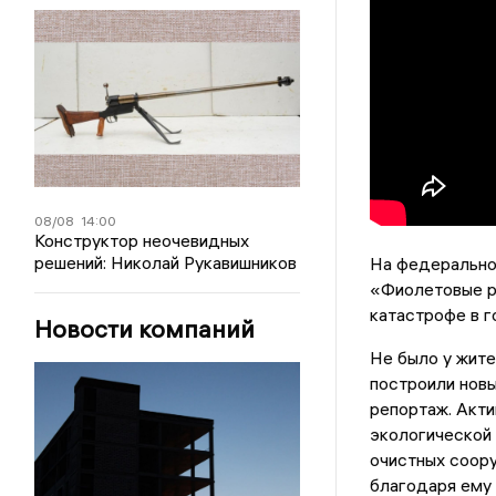
08/08
14:00
Конструктор неочевидных
решений: Николай Рукавишников
На федерально
«Фиолетовые р
катастрофе в 
Новости компаний
Не было у жите
построили новы
репортаж. Акти
экологической
очистных соору
благодаря ему 