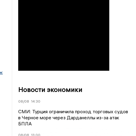
ж
Новости экономики
08/08
14:30
СМИ: Турция ограничила проход торговых судов
в Черное море через Дарданеллы из-за атак
БПЛА
08/08
13:00