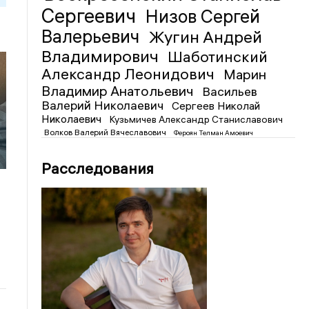
Сергеевич
Низов Сергей
Валерьевич
Жугин Андрей
Владимирович
Шаботинский
Александр Леонидович
Марин
Владимир Анатольевич
Васильев
й
Валерий Николаевич
Сергеев Николай
Николаевич
Кузьмичев Александр Станиславович
Волков Валерий Вячеславович
Фероян Телман Амоевич
Расследования