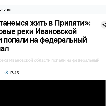
ология
танемся жить в Припяти»:
овые реки Ивановской
и попали на федеральный
нал
реки Ивановской области попали на федеральный
17:45