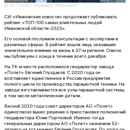
© АО "Полет", страница "ВКонтакте"
СИ «Ивановские новости» продолжает публиковать
рейтинг «ТОП-100 самых влиятельных людей
Ивановской области-2023».
Его основой послужили консультации с экспертами в
различных сферах. В рейтинг вошли лица, оказавшие
значительное влияние на жизнь в 37-м регионе. Список
мы публикуем с конца в течение всего декабря.
На 74-м месте расположился гендиректор завода
«Полет» Евгений Глуздаков. С 2020 года он
возглавляет единственное в России предприятие
полного цикла по производству парашютной техники. На
заводе изготавливаются все узлы парашютной системы,
в том числе металлические детали.
Весной 2020 года совет директоров АО «Полет»
единогласно вынес решение о приостановке полномочий
гендиректора Юлии Портновой. Именно тогда
генеральным директором АО «Полет» назначили 52-
летнего на тот момент Евгения Глуздакова. До этого он