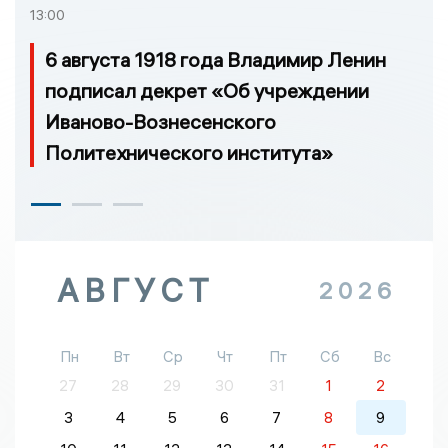
13:00
6 августа 1918 года Владимир Ленин
подписал декрет «Об учреждении
Иваново-Вознесенского
Политехнического института»
АВГУСТ
2026
Пн
Вт
Ср
Чт
Пт
Сб
Вс
27
28
29
30
31
1
2
3
4
5
6
7
8
9