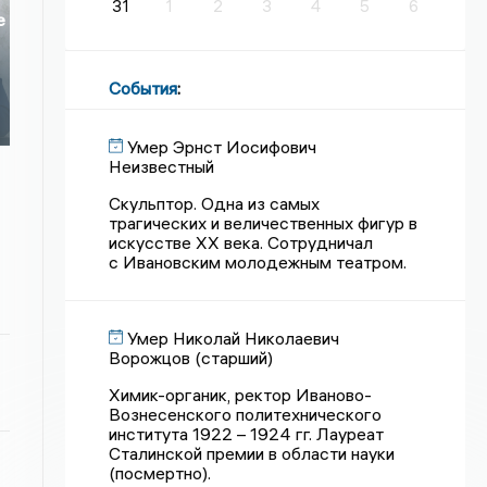
31
1
2
3
4
5
6
е
События
:
Умер Эрнст Иосифович
Неизвестный
Скульптор. Одна из самых
трагических и величественных фигур в
искусстве XX века. Сотрудничал
с Ивановским молодежным театром.
Умер Николай Николаевич
Ворожцов (старший)
Химик-органик, ректор Иваново-
Вознесенского политехнического
института 1922 – 1924 гг. Лауреат
Сталинской премии в области науки
(посмертно).