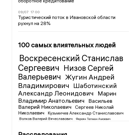
оборотное кредитование
09/07
17:00
Туристический поток в Ивановской области
рухнул на 28%
100 самых влиятельных людей
Воскресенский Станислав
Сергеевич
Низов Сергей
Валерьевич
Жугин Андрей
Владимирович
Шаботинский
Александр Леонидович
Марин
Владимир Анатольевич
Васильев
Валерий Николаевич
Сергеев Николай
Николаевич
Кузьмичев Александр Станиславович
Волков Валерий Вячеславович
Фероян Телман Амоевич
Расследования