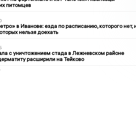
их питомцев
0
тро» в Иванове: езда по расписанию, которого нет, 
которых нельзя доехать
5
ла с уничтожением стада в Лежневском районе
дерматиту расширили на Тейково
2