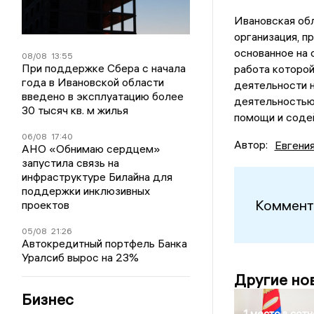
Ивановская об
организация, 
основанное на 
08/08
13:55
При поддержке Сбера с начала
работа которой
года в Ивановской области
деятельности н
введено в эксплуатацию более
деятельностью,
30 тысяч кв. м жилья
помощи и содей
06/08
17:40
Автор:
Евгени
АНО «Обнимаю сердцем»
запустила связь на
инфраструктуре Билайна для
поддержки инклюзивных
Коммент
проектов
05/08
21:26
Автокредитный портфель Банка
Уралсиб вырос на 23%
Другие но
Бизнес
1 место в сотн