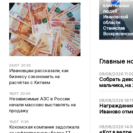
влиятельных
людей
Ивановской
области:
Станислав
Воскресенски
Главные н
24/07
20:30
Ивановцам рассказали, как
09/08/2026 11:0
бизнесу сэкономить на
Собрать дево
расчётах с Китаем
мальчика, на 
18/07
20:00
Независимые АЗС в России
08/08/2026 18:1
начали массово выставлять на
Награждения,
продажу
Иваново отм
15/07
11:30
Кохомская компания задолжала
08/08/2026 14:0
«Кот в ведре,
за нефтепродукты более 17