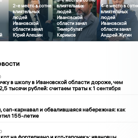
2-е место в сотне
влиятельных
4-е место в сотн
влиятельных
людей
влиятельных
людей
Ивановской
людей
Ивановской
области занял
Ивановской
области занял
Тимербулат
области занял
й
Юрий Алешин
Каримов
Андрей Жугин
овости
0
чку в школу в Ивановской области дороже, чем
2,5 тысячи рублей: считаем траты к 1 сентября
1
 сап-карнавал и обвалившаяся набережная: как
етил 155-летие
0
 кот на фортепиано и кот-тапочек»: ивановцы