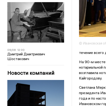
© Ивановская о
09/08
12:00
течение всего 
Дмитрий Дмитриевич
Шостакович
На 90-м месте
нотариальной п
Новости компаний
возглавила нот
Кайгородову.
Светлана Мерку
президента Ива
года и по наст
Ивановском го