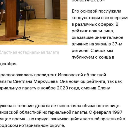
Его основой послужили
консультации с экспертам
в различных сферах. В
рейтинг вошли лица,
оказавшие значительное
влияние на жизнь в 37-м
регионе. Список мы
бластная нотариальная палата
публикуем с конца в
декабря.
 расположилась президент Ивановской областной
алаты Светлана Меркушева. Она новичок рейтинга, так как
ариальную палату в ноябре 2023 года, сменив Елену
шева в течение девяти лет исполняла обязанности вице-
новской областной нотариальной палаты. С февраля 1997
оящее время - нотариус, занимающийся частной практикой в
родском нотариальном округе.