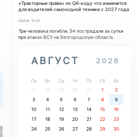
«Тракторные права» по QR-коду: что изменится
для водителей самоходной техники с 2027 года
09/08
12:30
Три человека погибли, 34 пострадали за сутки
при атаках ВСУ на Белгородскую область
АВГУСТ
2026
Пн
Вт
Ср
Чт
Пт
Сб
Вс
27
28
29
30
31
1
2
3
4
5
6
7
8
9
10
11
12
13
14
15
16
17
18
19
20
21
22
23
24
25
26
27
28
29
30