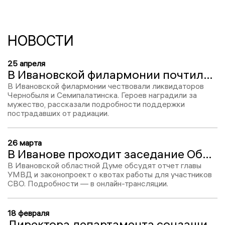
НОВОСТИ
25 апреля
В Ивановской филармонии почтили память героев-чернобыльцев и вручили награды ликвидаторам
В Ивановской филармонии чествовали ликвидаторов
Чернобыля и Семипалатинска. Героев наградили за
мужество, рассказали подробности поддержки
пострадавших от радиации.
26 марта
В Иванове проходит заседание Облдумы. Прямая трансляция «Ивановских новостей»
В Ивановской областной Думе обсудят отчет главы
УМВД и законопроект о квотах работы для участников
СВО. Подробности — в онлайн-трансляции.
18 февраля
Директора департамента соцзащиты Ивановской области Анну Демину оштрафовали на две тысячи