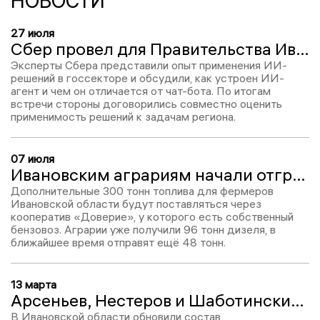
НОВОСТИ
27 июля
Сбер провел для Правительства Ивановской области конференцию по внедрению технологий ИИ в госуправлении
Эксперты Сбера представили опыт применения ИИ-
решений в госсекторе и обсудили, как устроен ИИ-
агент и чем он отличается от чат-бота. По итогам
встречи стороны договорились совместно оценить
применимость решений к задачам региона.
07 июля
Ивановским аграриям начали отгружать дополнительные объёмы топлива
Дополнительные 300 тонн топлива для фермеров
Ивановской области будут поставляться через
кооператив «Доверие», у которого есть собственный
бензовоз. Аграрии уже получили 96 тонн дизеля, в
ближайшее время отправят ещё 48 тонн.
13 марта
Арсеньев, Нестеров и Шаботинский больше не будут противодействовать коррупции в Ивановской области
В Ивановской области обновили состав