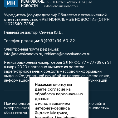
ИВАНОВСКИЕ
2020 © NEWSIVANOVO.RU | СИ
НОВОСТИ
«Ивановские новости»
Учредитель (соучредители): Общество с ограниченной
ответственностью «РЕГИОНАЛЬНЫЕ НОВОСТИ» (ОГРН
1107154017354)
Главный редактор: Синева Ю.Д.
Телефон редакции: 8 (4932) 34-60-32
Электронная почта редакции:
info@newsivanovo.ru,
reklama@newsivanovo.ru
Регистрационный номер: серия ЭЛ № ФС 77 - 77739 от 31
января 2020 г. согласно выписке из реестра
зарегистрированных средств массовой информации
выдана Федеральной службой по надзору в сфере связи,
информационных технологий и массовых коммуникаций
Нажимая кнопку вы
даете согласие на
обработку персональных
данных
с использованием
При использовании любого материала с данного сайта
интернет-сервиса
гиперссылка на Сетевое издание «Ивановские новости»
обязательна.
Яндекс.Метрика,
top.mail.ru, LiveInternet.