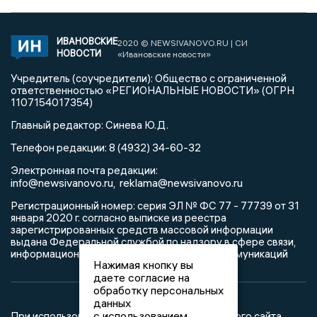
ИВАНОВСКИЕ
2020 © NEWSIVANOVO.RU | СИ
НОВОСТИ
«Ивановские новости»
Учредитель (соучредители): Общество с ограниченной
ответственностью «РЕГИОНАЛЬНЫЕ НОВОСТИ» (ОГРН
1107154017354)
Главный редактор: Синева Ю.Д.
Телефон редакции: 8 (4932) 34-60-32
Электронная почта редакции:
info@newsivanovo.ru,
reklama@newsivanovo.ru
Регистрационный номер: серия ЭЛ № ФС 77 - 77739 от 31
января 2020 г. согласно выписке из реестра
зарегистрированных средств массовой информации
выдана Федеральной службой по надзору в сфере связи,
информационных технологий и массовых коммуникаций
Нажимая кнопку вы
даете согласие на
обработку персональных
данных
с использованием
При использовании любого материала с данного сайта