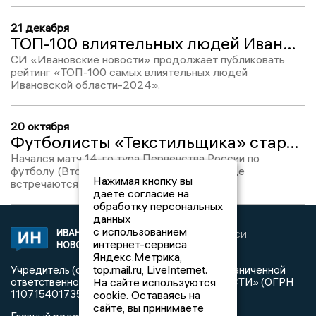
21 декабря
ТОП-100 влиятельных людей Ивановской области-2024: Кирилл Игнатьев, место №35
СИ «Ивановские новости» продолжает публиковать
рейтинг «ТОП-100 самых влиятельных людей
Ивановской области-2024».
20 октября
Футболисты «Текстильщика» стартуют в матче против костромского «Спартака»
Начался матч 14-го тура Первенства России по
футболу (Вторая лига, дивизион Золото), где
Нажимая кнопку вы
встречаются «Текстильщик» и «Спартак».
даете согласие на
обработку персональных
данных
с использованием
ИВАНОВСКИЕ
2020 © NEWSIVANOVO.RU | СИ
интернет-сервиса
НОВОСТИ
«Ивановские новости»
Яндекс.Метрика,
top.mail.ru, LiveInternet.
Учредитель (соучредители): Общество с ограниченной
На сайте используются
ответственностью «РЕГИОНАЛЬНЫЕ НОВОСТИ» (ОГРН
1107154017354)
cookie. Оставаясь на
сайте, вы принимаете