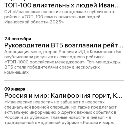
ТОП-100 влиятельных людей Ивановской области-2025: Кирилл Игнатьев, место №38
СИ «Ивановские новости» продолжает публиковать
рейтинг «ТОП-100 самых влиятельных людей
Ивановской области-2025».
24 сентября
Руководители ВТБ возглавили рейтинг ТОП-1000 менеджеров России
Ассоциация менеджеров России и ИД «КоммерсантЪ»
опубликовали результаты ежегодного рейтинга
«ТОП-1000 российских менеджеров». Топ-менеджеры
ВТБ стали победителями сразу в нескольких
номинациях.
09 января
Россия и мир: Калифорния горит, КСИР обвиняет РФ в сливе Асада, а Трамп хочет закончить СВО за 100 дней
«Ивановские новости» не забывают о новостях
специальной военной операции, но также предлагают
актуальную информацию о других важных событиях в
России и за рубежом. Главные новости 9 января - в
традиционной ежедневной рубрике «Россия и мир».