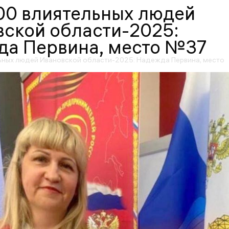
00 влиятельных людей
ской области-2025:
да Первина, место №37
ьных людей Ивановской области-2025: Надежда Первина, место