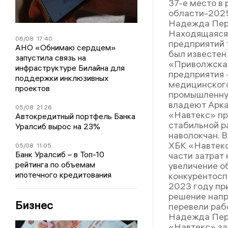
37-е место в
области-2025
Надежда Пер
Находящаяся 
06/08
17:40
предприятий 
АНО «Обнимаю сердцем»
был известен
запустила связь на
«Приволжская
инфраструктуре Билайна для
предприятия 
поддержки инклюзивных
медицинского
проектов
промышленную
владеют Арка
05/08
21:26
«Навтекс» пр
Автокредитный портфель Банка
стабильной р
Уралсиб вырос на 23%
наволокчан. 
ХБК «Навтекс
05/08
11:05
Банк Уралсиб – в Топ-10
части затрат
рейтинга по объемам
увеличение о
ипотечного кредитования
конкурентосп
2023 году пр
решение напр
Бизнес
перевели раб
Надежда Перв
«Навтекс» за