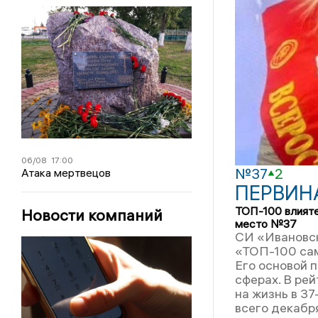
06/08
17:00
№37
2
Атака мертвецов
ПЕРВИН
ТОП-100 влият
Новости компаний
место №37
СИ «Ивановск
«ТОП-100 сам
Его основой 
сферах. В ре
на жизнь в 37
всего декабря