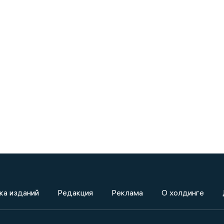
ка изданий
Редакция
Реклама
О холдинге