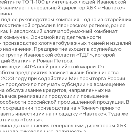
 рейтинге ТОП-100 влиятельных людей Ивановской
 занимает генеральный директор ХБК «Навтекс»
вина.
под ее руководством компания - одно из старейших
текстильной отрасли в Ивановском регионе, ранее
 как Наволокский хлопчатобумажный комбинат
 коммуна». Основной вид деятельности
- производство хлопчатобумажных тканей и изделий
 назначения. Предприятие входит в крупнейшую
 группу Ивановской области «ТДЛ», которой
дий Златкин и Роман Петров.
оизводит 40% всей российской марли. От
аботы предприятия зависит жизнь большинства
В 2023 году при содействии Минпромторга России
» продолжило получать субсидии на возмещение
 на обслуживание кредитов, направленных на
бъемов реализации продукции и повышение
особности российской промышленной продукции. В
и сокращении производства на «Томне» принято
авить инвестиции на площадку «Навтекс». Туда же
отников «Томны».
ина да назначения генеральным директором ХБК
нимала руководящую должность в