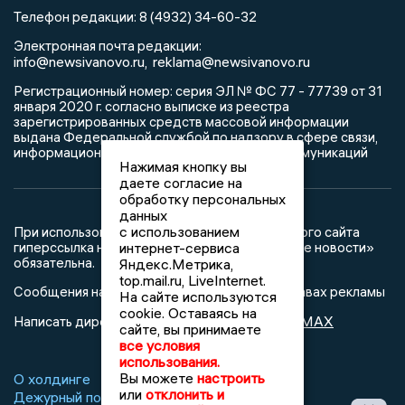
Телефон редакции: 8 (4932) 34-60-32
Электронная почта редакции:
info@newsivanovo.ru,
reklama@newsivanovo.ru
Регистрационный номер: серия ЭЛ № ФС 77 - 77739 от 31
января 2020 г. согласно выписке из реестра
зарегистрированных средств массовой информации
выдана Федеральной службой по надзору в сфере связи,
информационных технологий и массовых коммуникаций
Нажимая кнопку вы
даете согласие на
обработку персональных
данных
с использованием
При использовании любого материала с данного сайта
гиперссылка на Сетевое издание «Ивановские новости»
интернет-сервиса
обязательна.
Яндекс.Метрика,
top.mail.ru, LiveInternet.
Сообщения на сером фоне размещены на правах рекламы
На сайте используются
cookie. Оставаясь на
@mazov
MAX
Написать директору в телеграм
или
сайте, вы принимаете
все условия
использования.
Вы можете
настроить
О холдинге
Вакансии
Реклама
или
отклонить и
Дежурный по новостям