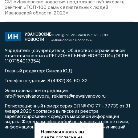
СИ «Ивановские новости» продолжает публиковать
рейтинг «ТОП-100 самых влиятельных людей
Ивановской области-2023».
ИВАНОВСКИЕ
2020 © NEWSIVANOVO.RU | СИ
НОВОСТИ
«Ивановские новости»
Учредитель (соучредители): Общество с ограниченной
ответственностью «РЕГИОНАЛЬНЫЕ НОВОСТИ» (ОГРН
1107154017354)
Главный редактор: Синева Ю.Д.
Телефон редакции: 8 (4932) 34-60-32
Электронная почта редакции:
info@newsivanovo.ru,
reklama@newsivanovo.ru
Регистрационный номер: серия ЭЛ № ФС 77 - 77739 от 31
января 2020 г. согласно выписке из реестра
зарегистрированных средств массовой информации
выдана Федеральной службой по надзору в сфере связи,
информационных технологий и массовых коммуникаций
Нажимая кнопку вы
даете согласие на