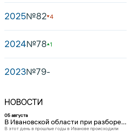
2025
№82
4
2024
№78
1
2023
№79
-
НОВОСТИ
05 августа
В Ивановской области при разборе дров был обнаружен скелет непонятного возраста, Фероян написал письмо-раскаяние
В этот день в прошлые годы в Иванове происходили