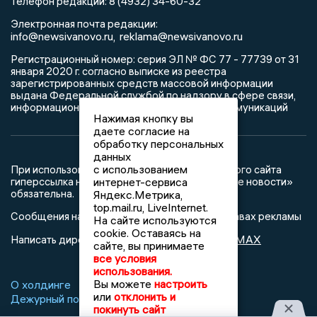
Телефон редакции: 8 (4932) 34-60-32
Электронная почта редакции:
info@newsivanovo.ru,
reklama@newsivanovo.ru
Регистрационный номер: серия ЭЛ № ФС 77 - 77739 от 31
января 2020 г. согласно выписке из реестра
зарегистрированных средств массовой информации
выдана Федеральной службой по надзору в сфере связи,
информационных технологий и массовых коммуникаций
Нажимая кнопку вы
даете согласие на
обработку персональных
данных
с использованием
При использовании любого материала с данного сайта
интернет-сервиса
гиперссылка на Сетевое издание «Ивановские новости»
обязательна.
Яндекс.Метрика,
top.mail.ru, LiveInternet.
Сообщения на сером фоне размещены на правах рекламы
На сайте используются
cookie. Оставаясь на
@mazov
MAX
Написать директору в телеграм
или
сайте, вы принимаете
все условия
использования.
Вы можете
настроить
О холдинге
Вакансии
Реклама
или
отклонить и
Дежурный по новостям
покинуть сайт