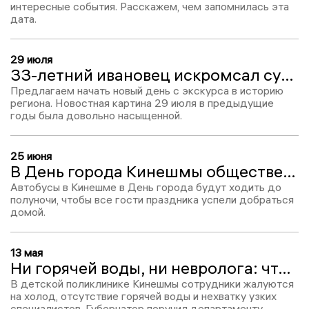
интересные события. Расскажем, чем запомнилась эта
дата.
29 июля
33-летний ивановец искромсал супругу, Татьяна Яковлева опередила Михаила Меня на партийных праймериз в Кинешме
Предлагаем начать новый день с экскурса в историю
региона. Новостная картина 29 июля в предыдущие
годы была довольно насыщенной.
25 июня
В День города Кинешмы общественный транспорт продлит работу до полуночи
Автобусы в Кинешме в День города будут ходить до
полуночи, чтобы все гости праздника успели добраться
домой.
13 мая
Ни горячей воды, ни невролога: что Воскресенский нашел в детской поликлинике Кинешмы спустя полгода после открытия
В детской поликлинике Кинешмы сотрудники жалуются
на холод, отсутствие горячей воды и нехватку узких
специалистов. Губернатор поручил департаменту