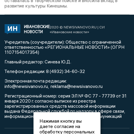
оставалась в творческом поиске и вносила вклад в
развитие культуры Кинешмы.
ИВАНОВСКИЕ
2020 © NEWSIVANOVO.RU | СИ
НОВОСТИ
«Ивановские новости»
Учредитель (соучредители): Общество с ограниченной
ответственностью «РЕГИОНАЛЬНЫЕ НОВОСТИ» (ОГРН
1107154017354)
Главный редактор: Синева Ю.Д.
Телефон редакции: 8 (4932) 34-60-32
Электронная почта редакции:
info@newsivanovo.ru,
reklama@newsivanovo.ru
Регистрационный номер: серия ЭЛ № ФС 77 - 77739 от 31
января 2020 г. согласно выписке из реестра
зарегистрированных средств массовой информации
выдана Федеральной службой по надзору в сфере связи,
информационных технологий и массовых коммуникаций
Нажимая кнопку вы
даете согласие на
обработку персональных