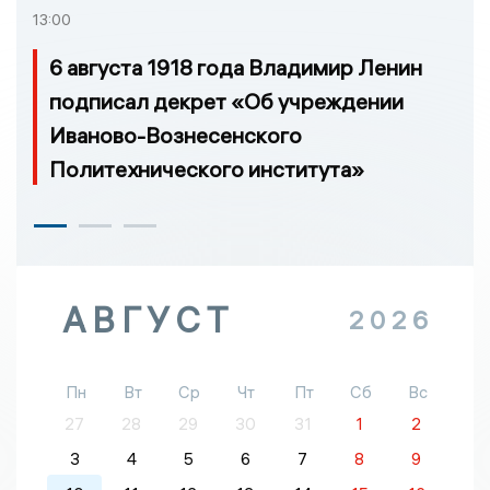
13:00
6 августа 1918 года Владимир Ленин
подписал декрет «Об учреждении
Иваново-Вознесенского
Политехнического института»
АВГУСТ
2026
Пн
Вт
Ср
Чт
Пт
Сб
Вс
27
28
29
30
31
1
2
3
4
5
6
7
8
9