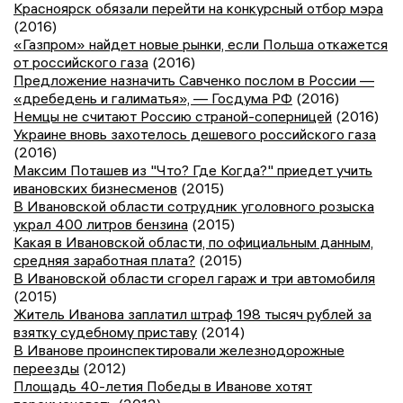
Красноярск обязали перейти на конкурсный отбор мэра
(2016)
«Газпром» найдет новые рынки, если Польша откажется
от российского газа
(2016)
Предложение назначить Савченко послом в России —
«дребедень и галиматья», — Госдума РФ
(2016)
Немцы не считают Россию страной-соперницей
(2016)
Украине вновь захотелось дешевого российского газа
(2016)
Максим Поташев из "Что? Где Когда?" приедет учить
ивановских бизнесменов
(2015)
В Ивановской области сотрудник уголовного розыска
украл 400 литров бензина
(2015)
Какая в Ивановской области, по официальным данным,
средняя заработная плата?
(2015)
В Ивановской области сгорел гараж и три автомобиля
(2015)
Житель Иванова заплатил штраф 198 тысяч рублей за
взятку судебному приставу
(2014)
В Иванове проинспектировали железнодорожные
переезды
(2012)
Площадь 40-летия Победы в Иванове хотят