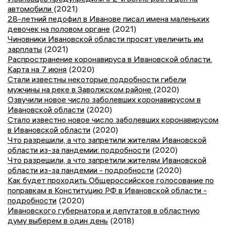
автомобили
(2021)
28-летний педофил в Иванове писал имена маленьких
девочек на половом органе
(2021)
Чиновники Ивановской области просят увеличить им
зарплаты
(2021)
Распространение коронавируса в Ивановской области.
Карта на 7 июня
(2020)
Стали известны некоторые подробности гибели
мужчины на реке в Заволжском районе
(2020)
Озвучили новое число заболевших коронавирусом в
Ивановской области
(2020)
Стало известно новое число заболевших коронавирусом
в Ивановской области
(2020)
Что разрешили, а что запретили жителям Ивановской
области из-за пандемии: подробности
(2020)
Что разрешили, а что запретили жителям Ивановской
области из-за пандемии - подробности
(2020)
Как будет проходить Общероссийское голосование по
поправкам в Конституцию РФ в Ивановской области -
подробности
(2020)
Ивановского губернатора и депутатов в областную
думу выберем в один день
(2018)