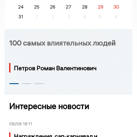
24
25
26
27
28
29
30
31
1
2
3
4
5
6
100 самых влиятельных людей
Петров Роман Валентинович
Интересные новости
08/08
18:11
Награждения, сап-карнавал и