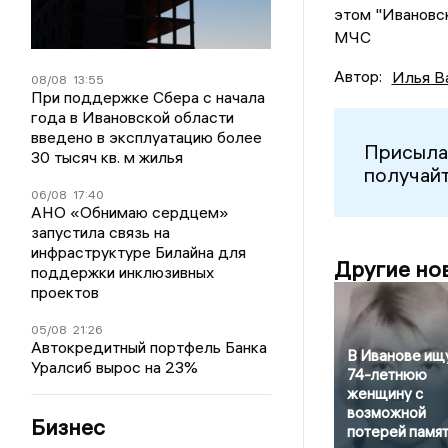
этом "Ивановс
МЧС
Автор:
Илья В
08/08
13:55
При поддержке Сбера с начала
года в Ивановской области
введено в эксплуатацию более
Присыла
30 тысяч кв. м жилья
получайт
06/08
17:40
АНО «Обнимаю сердцем»
запустила связь на
инфраструктуре Билайна для
Другие но
поддержки инклюзивных
проектов
05/08
21:26
Автокредитный портфель Банка
В Иванове ищ
Уралсиб вырос на 23%
74-летнюю
женщину с
возможной
Бизнес
потерей памя