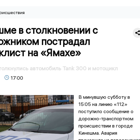
оисшествия
шме в столкновении с
ожником пострадал
клист на «Ямахе»
олкнулись автомобиль Tank 300 и мотоцикл
17:00
В минувшую субботу в
15:05 на линию «112»
поступило сообщение о
дорожно-транспортном
происшествии в городе
Кинешма. Авария