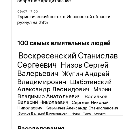
оборотное кредитование
09/07
17:00
Туристический поток в Ивановской области
рухнул на 28%
100 самых влиятельных людей
Воскресенский Станислав
Сергеевич
Низов Сергей
Валерьевич
Жугин Андрей
Владимирович
Шаботинский
Александр Леонидович
Марин
Владимир Анатольевич
Васильев
Валерий Николаевич
Сергеев Николай
Николаевич
Кузьмичев Александр Станиславович
Волков Валерий Вячеславович
Фероян Телман Амоевич
Расследования