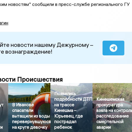
ким новостям" сообщили в пресс-службе регионального ГУ
агин
йте новости нашему Дежурному –
е вознаграждение!
вости Происшествия
Появились
подробности ДТП
Кинешемская
ут
В Иванове
на трассе
прокуратура
спасатели
Кинешма –
взяла на контрол
вытащили из воды
Юрьевец, где
расследование
перевернувшуюся
пострадал
смертельной
ти
на круге девочку
ребенок
аварии