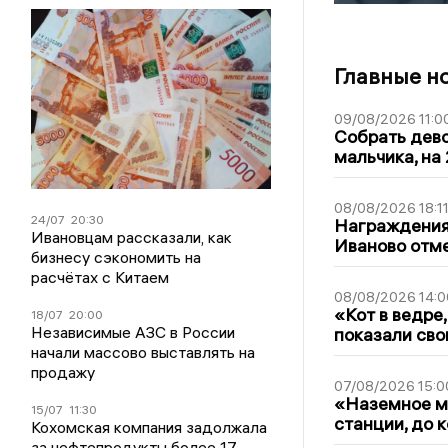
Главные н
09/08/2026 11:0
Собрать дево
мальчика, на 
08/08/2026 18:1
24/07
20:30
Награждения,
Ивановцам рассказали, как
Иваново отм
бизнесу сэкономить на
расчётах с Китаем
08/08/2026 14:0
«Кот в ведре,
18/07
20:00
Независимые АЗС в России
показали сво
начали массово выставлять на
продажу
07/08/2026 15:0
«Наземное ме
15/07
11:30
станции, до 
Кохомская компания задолжала
за нефтепродукты более 17