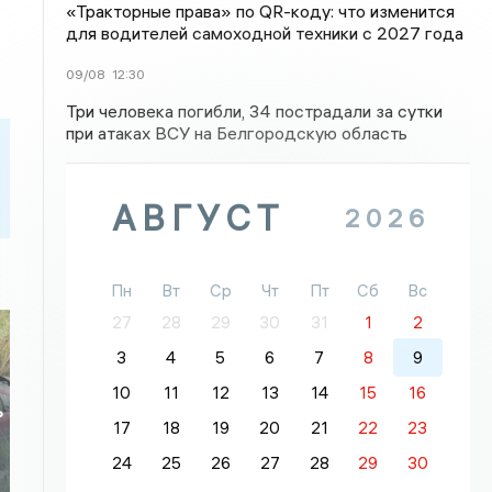
«Тракторные права» по QR-коду: что изменится
для водителей самоходной техники с 2027 года
09/08
12:30
Три человека погибли, 34 пострадали за сутки
при атаках ВСУ на Белгородскую область
АВГУСТ
2026
Пн
Вт
Ср
Чт
Пт
Сб
Вс
27
28
29
30
31
1
2
3
4
5
6
7
8
9
10
11
12
13
14
15
16
ь
17
18
19
20
21
22
23
24
25
26
27
28
29
30