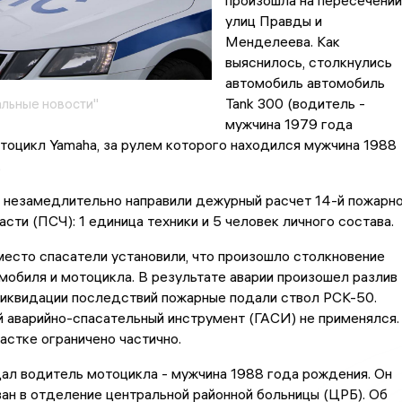
произошла на пересечении
улиц Правды и
Менделеева. Как
выяснилось, столкнулись
автомобиль автомобиль
Tank 300 (водитель -
льные новости"
мужчина 1979 года
тоцикл Yamaha, за рулем которого находился мужчина 1988
.
 незамедлительно направили дежурный расчет 14-й пожарн
асти (ПСЧ): 1 единица техники и 5 человек личного состава.
есто спасатели установили, что произошло столкновение
мобиля и мотоцикла. В результате аварии произошел разлив
ликвидации последствий пожарные подали ствол РСК-50.
 аварийно-спасательный инструмент (ГАСИ) не применялся.
астке ограничено частично.
ал водитель мотоцикла - мужчина 1988 года рождения. Он
ан в отделение центральной районной больницы (ЦРБ). Об