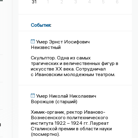
31
1
2
3
4
5
6
События
:
Умер Эрнст Иосифович
Неизвестный
Скульптор. Одна из самых
трагических и величественных фигур в
искусстве XX века. Сотрудничал
с Ивановским молодежным театром.
Умер Николай Николаевич
Ворожцов (старший)
Химик-органик, ректор Иваново-
Вознесенского политехнического
института 1922 – 1924 гг. Лауреат
и
Сталинской премии в области науки
(посмертно).