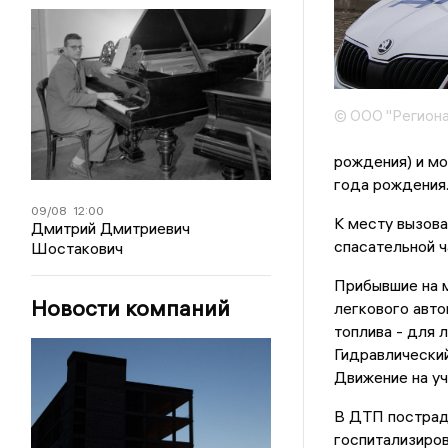
© ООО "Региона
рождения) и мо
года рождения
09/08
12:00
К месту вызова
Дмитрий Дмитриевич
спасательной ч
Шостакович
Прибывшие на м
Новости компаний
легкового авто
топлива - для 
Гидравлический
Движение на уч
В ДТП пострад
госпитализиров