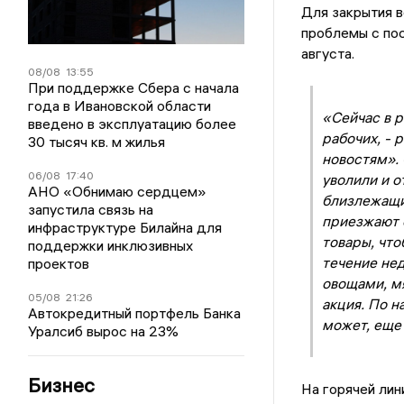
Для закрытия в
проблемы с по
августа.
08/08
13:55
При поддержке Сбера с начала
года в Ивановской области
«Сейчас в 
введено в эксплуатацию более
рабочих, - 
30 тысяч кв. м жилья
новостям». 
06/08
17:40
уволили и о
АНО «Обнимаю сердцем»
близлежащие
запустила связь на
приезжают 
инфраструктуре Билайна для
товары, что
поддержки инклюзивных
течение нед
проектов
овощами, мя
05/08
21:26
акция. По н
Автокредитный портфель Банка
может, еще 
Уралсиб вырос на 23%
Бизнес
На горячей ли