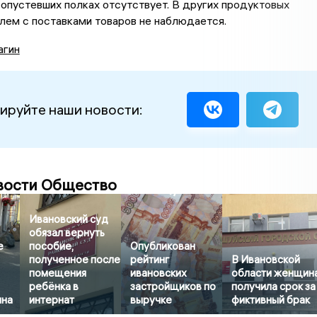
опустевших полках отсутствует. В других продуктовых
лем с поставками товаров не наблюдается.
агин
ируйте наши новости:
вости Общество
Ивановский суд
обязал вернуть
е
пособие,
Опубликован
полученное после
рейтинг
В Ивановской
помещения
ивановских
области женщин
ребёнка в
застройщиков по
получила срок за
ина
интернат
выручке
фиктивный брак