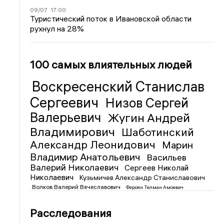
09/07
17:00
Туристический поток в Ивановской области
рухнул на 28%
100 самых влиятельных людей
Воскресенский Станислав
Сергеевич
Низов Сергей
Валерьевич
Жугин Андрей
Владимирович
Шаботинский
Александр Леонидович
Марин
Владимир Анатольевич
Васильев
Валерий Николаевич
Сергеев Николай
Николаевич
Кузьмичев Александр Станиславович
Волков Валерий Вячеславович
Фероян Телман Амоевич
Расследования