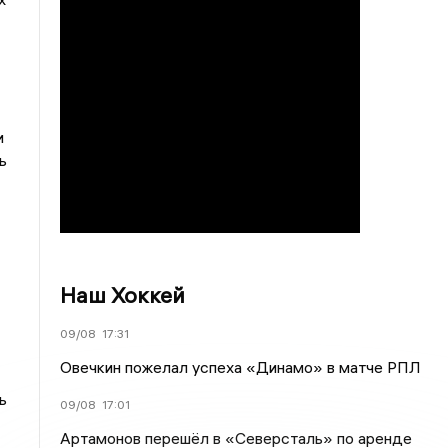
и
ь
Наш Хоккей
09/08
17:31
Овечкин пожелал успеха «Динамо» в матче РПЛ
ь
09/08
17:01
Артамонов перешёл в «Северсталь» по аренде