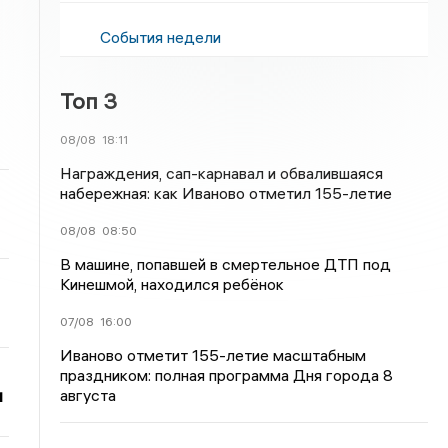
События недели
Топ 3
08/08
18:11
Награждения, сап-карнавал и обвалившаяся
набережная: как Иваново отметил 155-летие
08/08
08:50
В машине, попавшей в смертельное ДТП под
Кинешмой, находился ребёнок
07/08
16:00
Иваново отметит 155-летие масштабным
праздником: полная программа Дня города 8
и
августа