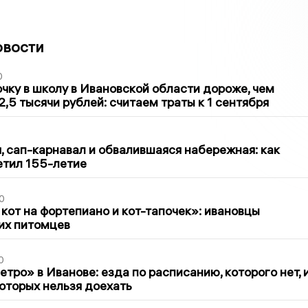
овости
0
чку в школу в Ивановской области дороже, чем
2,5 тысячи рублей: считаем траты к 1 сентября
1
 сап-карнавал и обвалившаяся набережная: как
етил 155-летие
0
 кот на фортепиано и кот-тапочек»: ивановцы
их питомцев
0
тро» в Иванове: езда по расписанию, которого нет, 
которых нельзя доехать