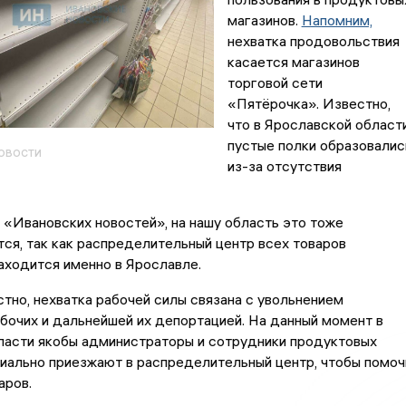
магазинов.
Напомним,
нехватка продовольствия
касается магазинов
торговой сети
«Пятёрочка». Известно,
что в Ярославской област
пустые полки образовалис
овости
из-за отсутствия
«Ивановских новостей», на нашу область это тоже
ся, так как распределительный центр всех товаров
аходится именно в Ярославле.
стно, нехватка рабочей силы связана с увольнением
бочих и дальнейшей их депортацией. На данный момент в
ласти якобы администраторы и сотрудники продуктовых
иально приезжают в распределительный центр, чтобы помоч
аров.