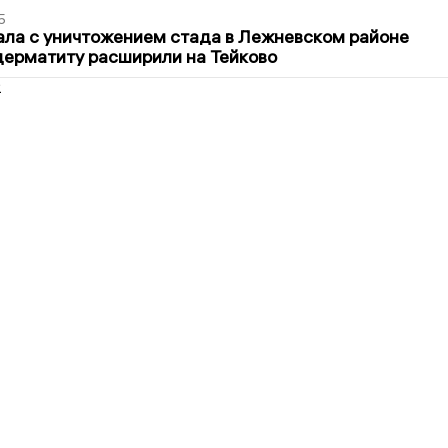
5
ла с уничтожением стада в Лежневском районе
дерматиту расширили на Тейково
2