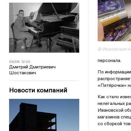
© Ивановские н
персонала.
09/08
12:00
Дмитрий Дмитриевич
По информации 
Шостакович
распространяет
«Пятёрочки» н
Новости компаний
Как стало изве
нелегальных ра
Ивановской об
магазинов спец
со сборкой тов