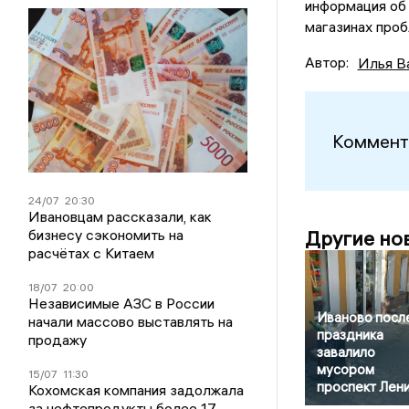
информация об 
магазинах проб
Автор:
Илья В
Коммент
24/07
20:30
Ивановцам рассказали, как
бизнесу сэкономить на
Другие но
расчётах с Китаем
18/07
20:00
Независимые АЗС в России
Иваново посл
начали массово выставлять на
праздника
продажу
завалило
мусором
15/07
11:30
проспект Лен
Кохомская компания задолжала
за нефтепродукты более 17