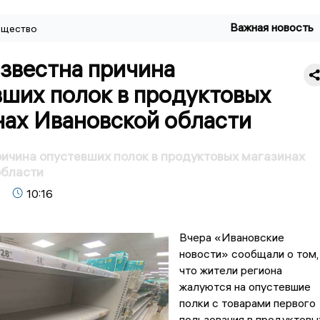
Важная новость
щество
звестна причина
вших полок в продуктовых
нах Ивановской области
ичина опустевших полок в продуктовых магазинах
области
10:16
Вчера «Ивановские
новости» сообщали о том,
что жители региона
жалуются на опустевшие
полки с товарами первого
пользования в продуктовы